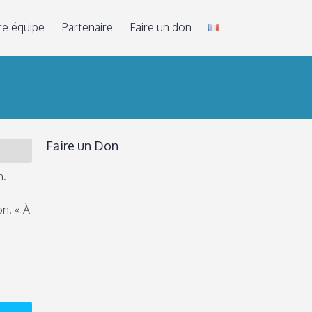
re équipe
Partenaire
Faire un don
Faire un Don
n.
n. « À