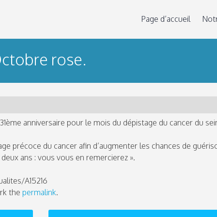
Page d’accueil
Not
Octobre rose.
 31ème anniversaire pour le mois du dépistage du cancer du sei
tage précoce du cancer afin d’augmenter les chances de guériso
s deux ans : vous vous en remercierez ».
ualites/A15216
rk the
permalink
.